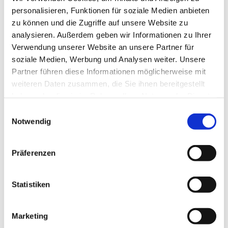
personalisieren, Funktionen für soziale Medien anbieten
zu können und die Zugriffe auf unsere Website zu
analysieren. Außerdem geben wir Informationen zu Ihrer
Verwendung unserer Website an unsere Partner für
soziale Medien, Werbung und Analysen weiter. Unsere
Partner führen diese Informationen möglicherweise mit
weiteren Daten zusammen, die Sie ihnen bereitgestellt
haben oder die sie im Rahmen Ihrer Nutzung der Dienste
Wir sorgen dafür, dass Ihr Auto technisch einwandfrei
gesammelt haben.
Einwilligungsauswahl
läuft und jederzeit verkehrssicher ist. Dabei arbeiten
Notwendig
wir markenunabhängig und nach höchsten
Qualitätsstandards.
Präferenzen
Besondere Qualifikation:
Unser Team ist zertifiziert für die Wartung und
Reparatur von Fahrzeug-Klimaanlagen nach der
Statistiken
Chemikalien-Klimaschutzverordnung.
Marketing