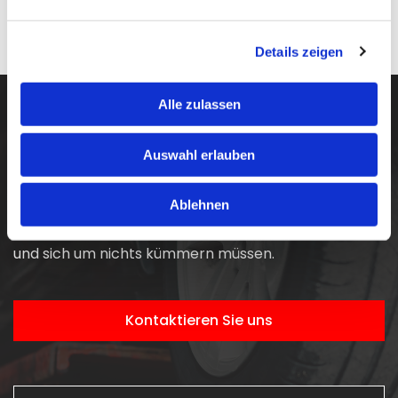
Zertifikat ansehen
Details zeigen
Alle zulassen
Bequem. Schnell. Kundenorientiert.
Auswahl erlauben
UNSER SERVICE FÜR SIE
Ablehnen
Neben unserer Werkstattarbeit bieten wir Ihnen
einen umfassenden Service, damit Sie mobil bleiben
und sich um nichts kümmern müssen.
Kontaktieren Sie uns